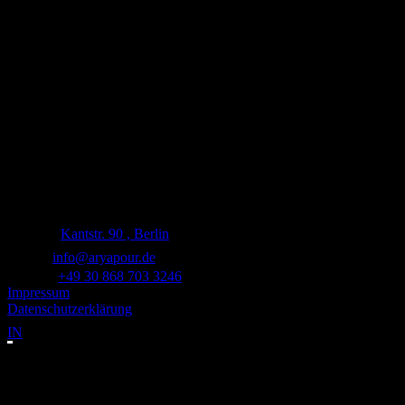
Kleiderschrank check
” Ich hatte die Illusion,doch wieder in meine favorisierte Größe hineinzuwac
getragenen Kleidungsstücke werden nun per Second Hand eine neue Trägerin er
Dank Nina Pour öffne ich nun gerne wieder meine übersichtlich gewordenen Schr
Carola F.
pensonierte Lehrerin
Adresse:
Kantstr. 90 , Berlin
E-mail:
info@aryapour.de
Telefon:
+49 30 868 703 3246
Impressum
Datenschutzerklärung
IN